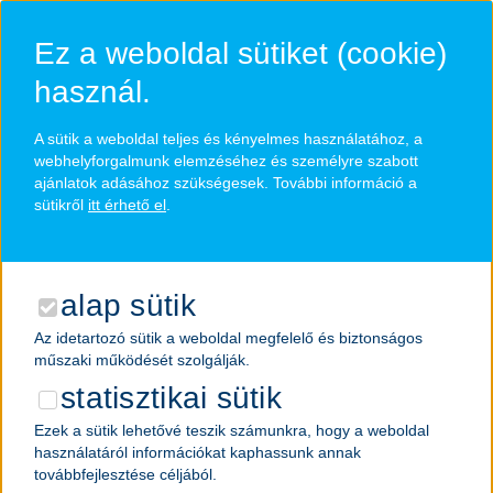
Ugrás
a
Ez a weboldal sütiket (cookie)
fő
tartalomra
használ.
A sütik a weboldal teljes és kényelmes használatához, a
szakmai gyakorlat –
webhelyforgalmunk elemzéséhez és személyre szabott
ajánlatok adásához szükségesek. További információ a
(nagy)vállalati banki
sütikről
itt érhető el
.
hálózat - Budapest,
alap sütik
Fehérvári út
Az idetartozó sütik a weboldal megfelelő és biztonságos
műszaki működését szolgálják.
statisztikai sütik
szakterület
napi munkaidő
Ezek a sütik lehetővé teszik számunkra, hogy a weboldal
vállalati bankolás
teljes munkaidőben
használatáról információkat kaphassunk annak
tapasztalati szint
továbbfejlesztése céljából.
Állás részletek
szakmai gyakorlat