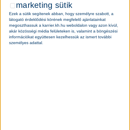
munkavégzés helye
marketing sütik
1119 Budapest, Fehérvári út 79.
Ezek a sütik segítenek abban, hogy személyre szabott, a
látogató érdeklődési körének megfelelő ajánlatainkat
megoszthassuk a karrier.kh.hu weboldalon vagy azon kívül,
akár közösségi média felületeken is, valamint a böngészési
jelentkezem
információkat együttesen kezelhessük az ismert további
személyes adattal.
érdekel
lehetőség a fejlődésre
& a kiteljesedésre
feladatok, amik rád várnak:
szeretnél Magyarország egyik legnagyobb és