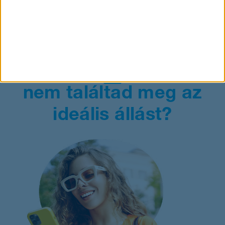
még több juttatás
1
nem találtad meg
az
ideális állást?