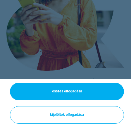
Regisztrálj adatbázisunkba és elsőként értesítünk a hozzád illő
lehetőségekről, hogy ne maradj le álmaid munkájáról!
összes elfogadása
kijelöltek elfogadása
jogi nyilatkozat
oldaltérkép
cookie kezelés
adatkezelési tájékoztató
nexum