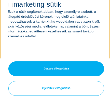
marketing sütik
Ezek a sütik segítenek abban, hogy személyre szabott, a
látogató érdeklődési körének megfelelő ajánlatainkat
megoszthassuk a karrier.kh.hu weboldalon vagy azon kívül,
akár közösségi média felületeken is, valamint a böngészési
információkat együttesen kezelhessük az ismert további
személyes adattal.
összes elfogadása
kijelöltek elfogadása
jogi nyilatkozat
oldaltérkép
cookie kezelés
adatkezelési tájékoztató
nexum