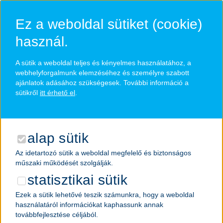
Ugrás
a
Ez a weboldal sütiket (cookie)
fő
tartalomra
használ.
A sütik a weboldal teljes és kényelmes használatához, a
megjelölt állások
webhelyforgalmunk elemzéséhez és személyre szabott
ajánlatok adásához szükségesek. További információ a
sütikről
itt érhető el
.
alap sütik
Az idetartozó sütik a weboldal megfelelő és biztonságos
műszaki működését szolgálják.
statisztikai sütik
Ezek a sütik lehetővé teszik számunkra, hogy a weboldal
használatáról információkat kaphassunk annak
továbbfejlesztése céljából.