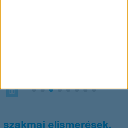
lehetőségeidről
Pause
szakmai elismerések,