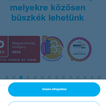
melyekre közösen
büszkék lehetünk
összes elfogadása
Pause