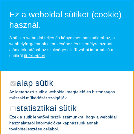
Ugrás
a
Ez a weboldal sütiket (cookie)
fő
tartalomra
használ.
a K&H csapat
A sütik a weboldal teljes és kényelmes használatához, a
veled teljes
webhelyforgalmunk elemzéséhez és személyre szabott
ajánlatok adásához szükségesek. További információ a
sütikről
itt érhető el
.
Hozz ki mindent a karrieredből egy támogató közegben,
amely rengeteg lehetőséget tartogat és amit a
folyamatos innováció hajt előre.
alap sütik
Az idetartozó sütik a weboldal megfelelő és biztonságos
összes állásajánlat
műszaki működését szolgálják.
statisztikai sütik
Ezek a sütik lehetővé teszik számunkra, hogy a weboldal
használatáról információkat kaphassunk annak
továbbfejlesztése céljából.