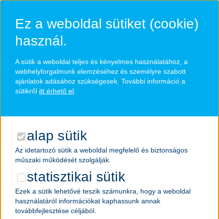
Ugrás
a
Ez a weboldal sütiket (cookie)
fő
tartalomra
használ.
A sütik a weboldal teljes és kényelmes használatához, a
oldaltérkép
webhelyforgalmunk elemzéséhez és személyre szabott
ajánlatok adásához szükségesek. További információ a
sütikről
itt érhető el
.
állásajánlatok
juttatások
alap sütik
egyetemista vagyok
Az idetartozó sütik a weboldal megfelelő és biztonságos
jogi nyilatkozat
műszaki működését szolgálják.
statisztikai sütik
oldaltérkép
Ezek a sütik lehetővé teszik számunkra, hogy a weboldal
cookie kezelés
használatáról információkat kaphassunk annak
továbbfejlesztése céljából.