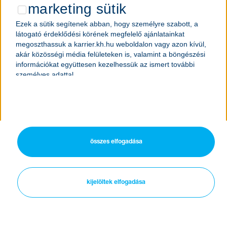
adatkezelési tájékoztató
marketing sütik
Ezek a sütik segítenek abban, hogy személyre szabott, a
megjelölt állások
látogató érdeklődési körének megfelelő ajánlatainkat
megoszthassuk a karrier.kh.hu weboldalon vagy azon kívül,
belépés/regisztráció
akár közösségi média felületeken is, valamint a böngészési
információkat együttesen kezelhessük az ismert további
belépés/regisztráció
személyes adattal.
összes elfogadása
kijelöltek elfogadása
jogi nyilatkozat
oldaltérkép
cookie kezelés
adatkezelési tájékoztató
nexum