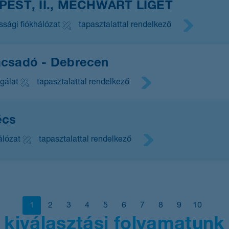
APEST, II., MECHWART LIGET
ssági fiókhálózat
tapasztalattal rendelkező
nácsadó - Debrecen
gálat
tapasztalattal rendelkező
écs
álózat
tapasztalattal rendelkező
1
2
3
4
5
6
7
8
9
10
kiválasztási folyamatunk