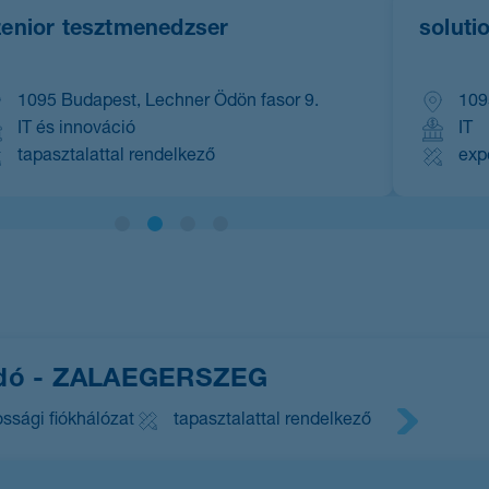
kapcsolásakor
frissülni
f
zenior tesztmenedzser
soluti
fog
a
pozíciók
1095 Budapest, Lechner Ödön fasor 9.
109
listája.
l
IT és innováció
IT
tapasztalattal rendelkező
exp
csadó - ZALAEGERSZEG
ossági fiókhálózat
tapasztalattal rendelkező