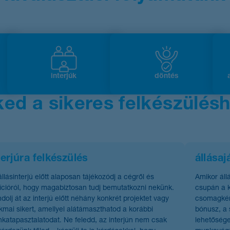
interjúk
döntés
ked a sikeres felkészülés
terjúra felkészülés
állásaj
állásinterjú előtt alaposan tájékozódj a cégről és
Amikor áll
ícióról, hogy magabiztosan tudj bemutatkozni nekünk.
csupán a k
dolj át az interjú előtt néhány konkrét projektet vagy
csomagként
kmai sikert, amellyel alátámaszthatod a korábbi
bónusz, a 
katapasztalatodat. Ne feledd, az interjún nem csak
lehetősége