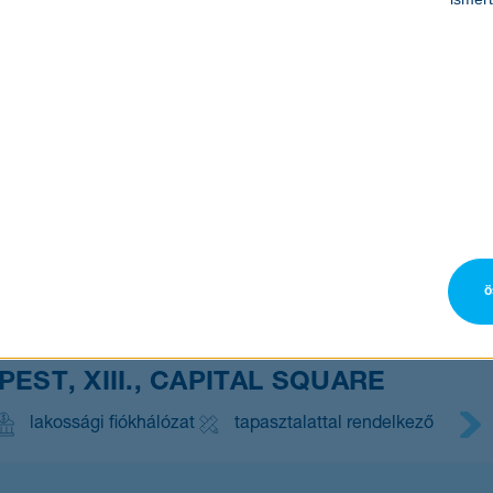
T
experienced
lakossági fiókhálózat
tapasztalattal rendelkező
kécske - Csongrád
ö
kossági fiókhálózat
tapasztalattal rendelkező
APEST, XIII., CAPITAL SQUARE
lakossági fiókhálózat
tapasztalattal rendelkező