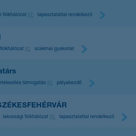
s
i fiókhálózat
tapasztalattal rendelkező
d
fiókhálózat
szakmai gyakorlat
atárs
rtékesítés támogatás
pályakezdő
 - SZÉKESFEHÉRVÁR
lakossági fiókhálózat
tapasztalattal rendelkező