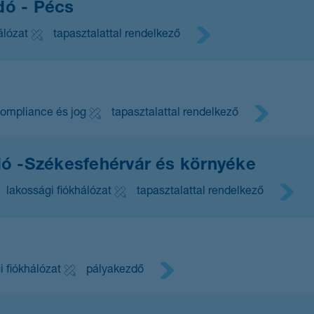
dó - Pécs
álózat
tapasztalattal rendelkező
ompliance és jog
tapasztalattal rendelkező
ó -Székesfehérvár és környéke
lakossági fiókhálózat
tapasztalattal rendelkező
i fiókhálózat
pályakezdő