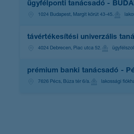
ügyfélponti tanácsadó - BUD
1024 Budapest, Margit körút 43-45.
lako
távértékesítési univerzális ta
4024 Debrecen, Piac utca 52.
ügyfélszol
prémium banki tanácsadó - P
7626 Pécs, Búza tér 6/a.
lakossági fiókh