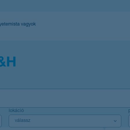
yetemista vagyok
lokáció
A
válassz
jelölőnégyzetek