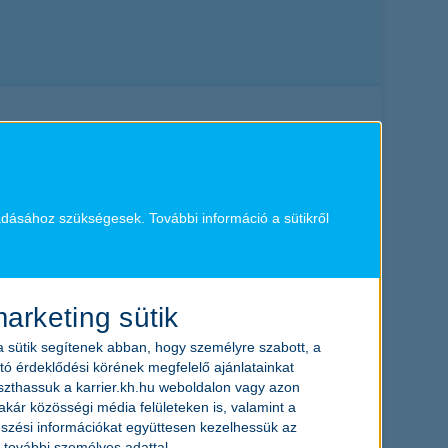
dásához szükségesek. További információ a sütikről
enced
entry-level
arketing sütik
 sütik segítenek abban, hogy személyre szabott, a
tó érdeklődési körének megfelelő ajánlatainkat
zthassuk a karrier.kh.hu weboldalon vagy azon
 akár közösségi média felületeken is, valamint a
szési információkat együttesen kezelhessük az
 további személyes adattal.