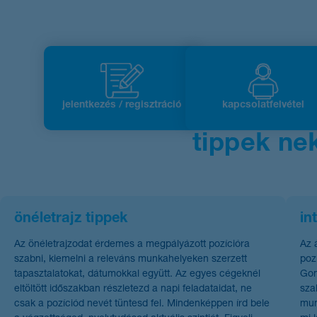
jelentkezés / regisztráció
kapcsolatfelvétel
tippek ne
önéletrajz tippek
in
Az önéletrajzodat érdemes a megpályázott pozícióra
Az 
szabni, kiemelni a releváns munkahelyeken szerzett
poz
tapasztalatokat, dátumokkal együtt. Az egyes cégeknél
Gon
eltöltött időszakban részletezd a napi feladataidat, ne
sza
csak a pozíciód nevét tüntesd fel. Mindenképpen írd bele
mun