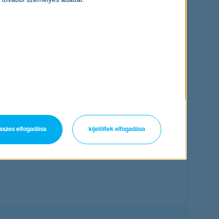
sszes elfogadása
kijelöltek elfogadása