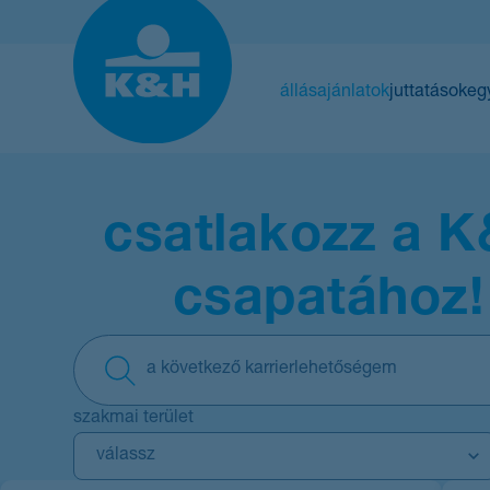
Ugrás
a
fő
tartalomra
állásajánlatok
juttatások
eg
csatlakozz a K&H
csapatához!
Szövegbevitel
hatására
frissülni
fog
szakmai terület
a
A
válassz
pozíciók
jelölőnégyzetek