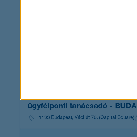
Network Engineer
1095 Budapest, Lechner Ödön fasor 9.
I
univerzális tanácsadó - Pécs
7622 Pécs, Bajcsy Zsilinszky utca 11/1. (
univerzális tanácsadó - Tisza
6060 Tiszakécske, Béke tér 6. fsz.13.
la
ügyfélponti tanácsadó - BUD
1133 Budapest, Váci út 76. (Capital Square)