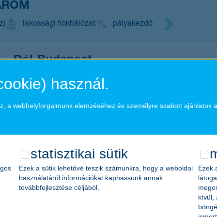
MÁROM
z)
lakossági fiókhálózat
pályakezdő
ó - Dél-Budapest
rivát bank
tapasztalattal rendelkező
cookie) használ.
oz, a webhelyforgalmunk elemzéséhez és személyre szabott ajánlatok a
fer
trategy / Business Analysis / Project Management
experi
statisztikai sütik
m
kkv szegmens
ágos
Ezek a sütik lehetővé teszik számunkra, hogy a weboldal
Ezek a
használatáról információkat kaphassunk annak
látoga
ti bankolás
tapasztalattal rendelkező
továbbfejlesztése céljából.
megos
kívül,
böngé
ismert