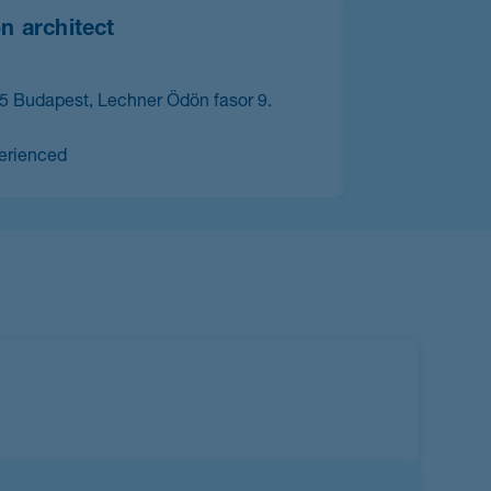
kapcsolásakor
rissülni
on architect
business an
fog
termékelem
a
pozíciók
5 Budapest, Lechner Ödön fasor 9.
1095 Buda
istája.
IT és inno
erienced
tapasztal