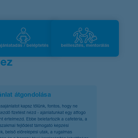
ajánlatadás / beléptetés
beillesztés, mentorálás
hez
ánlat átgondolása
ásajánlatot kapsz tőlünk, fontos, hogy ne
ezdő fizetést nézd - ajánlatunkat egy átfogó
 értelmezd. Ebbe beletartozik a cafetéria, a
szakmai fejlődést támogató képzési
k, belső előrelépési utak, a rugalmas