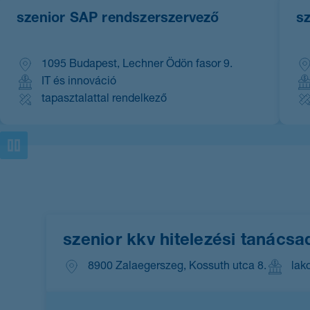
listája.
kapcsolásakor
frissülni
szenior SAP rendszerszervező
s
fog
a
pozíciók
1095 Budapest, Lechner Ödön fasor 9.
listája.
IT és innováció
tapasztalattal rendelkező
Pause
szenior kkv hitelezési taná
8900 Zalaegerszeg, Kossuth utca 8.
lak