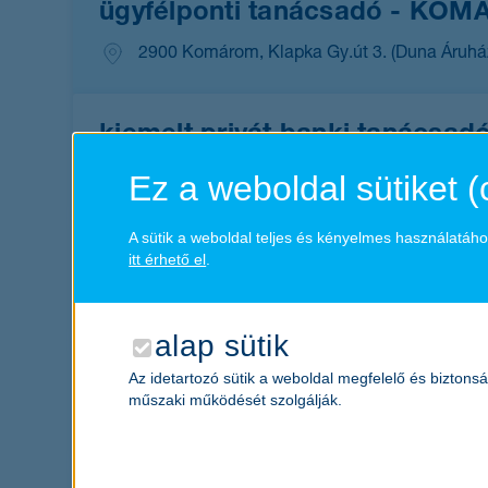
ügyfélponti tanácsadó - KO
2900 Komárom, Klapka Gy.út 3. (Duna Áruhá
kiemelt privát banki tanácsad
1095 Budapest, Lechner Ödön fasor 9.
p
Ez a weboldal sütiket (
A sütik a weboldal teljes és kényelmes használatáh
product manager - funds trans
itt érhető el
.
1095 Budapest, Lechner Ödön fasor 9.
S
alap sütik
kapcsolattartó asszisztens - 
Az idetartozó sütik a weboldal megfelelő és biztons
műszaki működését szolgálják.
1027 Budapest, Csalogány utca
vállala