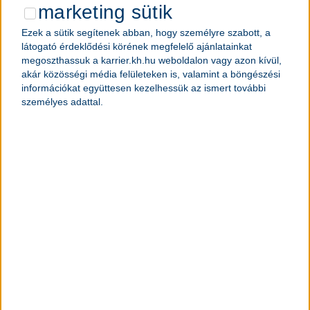
marketing sütik
Ezek a sütik segítenek abban, hogy személyre szabott, a
látogató érdeklődési körének megfelelő ajánlatainkat
megoszthassuk a karrier.kh.hu weboldalon vagy azon kívül,
akár közösségi média felületeken is, valamint a böngészési
információkat együttesen kezelhessük az ismert további
személyes adattal.
Magyarország egyik vezető pénzügyi szolgáltatójaként,
és
több mint 1 millió ügyféllel
országszerte
működtetett
közel 200 ügyfélpontunkon
minden nap
azért dolgozunk, hogy ügyfeleink számára valódi,
érthető és személyre szabott pénzügyi megoldásokat
kínáljunk – legyen szó lakossági vagy vállalati
szolgáltatásokról.