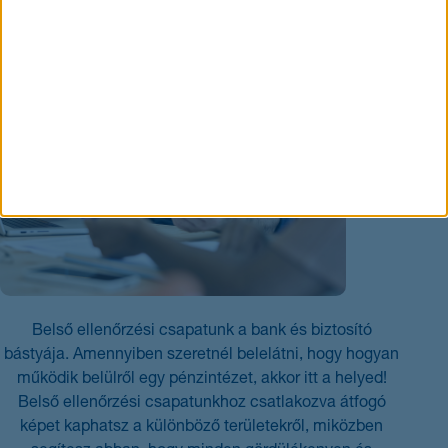
Belső ellenőrzési csapatunk a bank és biztosító
bástyája. Amennyiben szeretnél belelátni, hogy hogyan
működik belülről egy pénzintézet, akkor itt a helyed!
Belső ellenőrzési csapatunkhoz csatlakozva átfogó
képet kaphatsz a különböző területekről, miközben