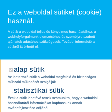
Ugrás
a
Ez a weboldal sütiket (cookie)
fő
tartalomra
használ.
A sütik a weboldal teljes és kényelmes használatához, a
vár rád a hozzád illő
webhelyforgalmunk elemzéséhez és személyre szabott
ajánlatok adásához szükségesek. További információ a
csapat
sütikről
itt érhető el
.
Nálunk folyamatos fejlődési lehetőséget jelentő projektek és
feladatok várnak,
melyeket rugalmasan a munka és magánélet
alap sütik
egyensúly betartásával láthatsz el.
lakossági hálózat
Az idetartozó sütik a weboldal megfelelő és biztonságos
műszaki működését szolgálják.
statisztikai sütik
Ezek a sütik lehetővé teszik számunkra, hogy a weboldal
használatáról információkat kaphassunk annak
továbbfejlesztése céljából.