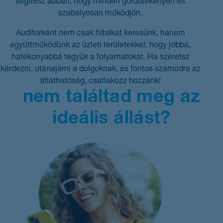
segítesz abban, hogy minden gördülékenyen és
szabályosan működjön.
Auditorként nem csak hibákat keresünk, hanem
együttműködünk az üzleti területekkel, hogy jobbá,
hatékonyabbá tegyük a folyamatokat. Ha szeretsz
kérdezni, utánajárni a dolgoknak, és fontos számodra az
átláthatóság, csatlakozz hozzánk!
nem találtad meg
az
ideális állást?