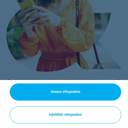
Regisztrálj adatbázisunkba és elsőként értesítünk a hozzád illő
lehetőségekről, hogy ne maradj le álmaid munkájáról!
összes elfogadása
kijelöltek elfogadása
jogi nyilatkozat
oldaltérkép
cookie kezelés
adatkezelési tájékoztató
nexum